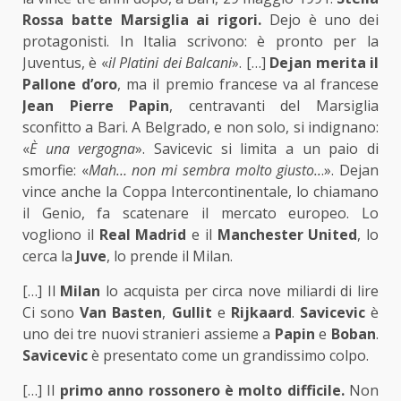
Rossa batte Marsiglia ai rigori.
Dejo è uno dei
protagonisti. In Italia scrivono: è pronto per la
Juventus, è «
il Platini dei Balcani
». […]
Dejan merita il
Pallone d’oro
, ma il premio francese va al francese
Jean
Pierre
Papin
, centravanti del Marsiglia
sconfitto a Bari. A Belgrado, e non solo, si indignano:
«
È una vergogna
». Savicevic si limita a un paio di
smorfie: «
Mah… non mi sembra molto giusto..
.». Dejan
vince anche la Coppa Intercontinentale, lo chiamano
il Genio, fa scatenare il mercato europeo. Lo
vogliono il
Real
Madrid
e il
Manchester
United
, lo
cerca la
Juve
, lo prende il Milan.
[…] Il
Milan
lo acquista per circa nove miliardi di lire
Ci sono
Van
Basten
,
Gullit
e
Rijkaard
.
Savicevic
è
uno dei tre nuovi stranieri assieme a
Papin
e
Boban
.
Savicevic
è presentato come un grandissimo colpo.
[…] Il
primo anno rossonero è molto difficile.
Non