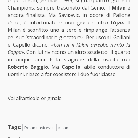
dopo, a Bari, gennaio 1995, segna quattro gol. E in
Champions, sempre trascinato dal Genio, il
Milan
è
ancora finalista. Ma Savi
c
evic, in odore di Pallone
d’oro, è infortunato e non gioca contro l’
Ajax
. Il
Milan è sconfitto uno a zero e rimpiange l’assenza
del suo ‘straordinario giocatore». Berlusconi, Galliani
e Capello dicono: «
Con lui il Milan avrebbe rivinto la
Coppa
». Con lui rivincono un altro scudetto, Il quarto
in cinque anni. È la stagione della rivalità con
Roberto Baggio
. Ma
Capello
, abile conduttore di
uomini, riesce a far coesistere i due fuoriclasse.
Vai all’articolo originale
Tags:
Dejan savicevic
milan