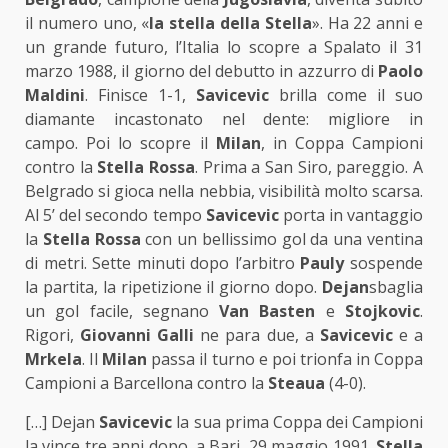
il numero uno, «
la stella della Stella
». Ha 22 anni e
un grande futuro, l’Italia lo scopre a Spalato il 31
marzo 1988, il giorno del debutto in azzurro di
Paolo
Maldini
. Finisce 1-1,
Savicevic
brilla come il suo
diamante incastonato nel dente: migliore in
campo. Poi lo scopre il
Milan
, in Coppa Campioni
contro la
Stella
Rossa
. Prima a San Siro, pareggio. A
Belgrado si gioca nella nebbia, visibilità molto scarsa.
Al 5’ del secondo tempo
Savicevic
porta in vantaggio
la
Stella
Rossa
con un bellissimo gol da una ventina
di metri. Sette minuti dopo l’arbitro
Pauly
sospende
la partita, la ripetizione il giorno dopo.
Dejan
sbaglia
un gol facile, segnano
Van
Basten
e
Stojkovic
.
Rigori,
Giovanni
Galli
ne para due, a
Savicevic
e a
Mrkela
. Il
Milan
passa il turno e poi trionfa in Coppa
Campioni a Barcellona contro la
Steaua
(4-0).
[…] Dejan
Savicevic
la sua prima Coppa dei Campioni
la vince tre anni dopo, a Bari, 29 maggio 1991.
Stella