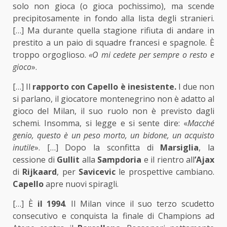
solo non gioca (o gioca pochissimo), ma scende
precipitosamente in fondo alla lista degli stranieri.
[…] Ma durante quella stagione rifiuta di andare in
prestito a un paio di squadre francesi e spagnole. È
troppo orgoglioso.
«O mi cedete per sempre o resto e
gioco
».
[…] Il
rapporto con Capello è inesistente.
I due non
si parlano, il giocatore montenegrino non è adatto al
gioco del Milan, il suo ruolo non è previsto dagli
schemi. Insomma, si legge e si sente dire: «
Macché
genio, questo è un peso morto, un bidone, un acquisto
inutile
». […] Dopo la sconfitta di
Marsiglia
, la
cessione di
Gullit
alla
Sampdoria
e il rientro all
’Ajax
di
Rijkaard
, per
Savicevic
le prospettive cambiano.
Capello
apre nuovi spiragli.
[…] È
il 1994
. Il Milan vince il suo terzo scudetto
consecutivo e conquista la finale di Champions ad