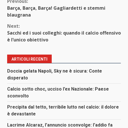
Continue
Previous:
Barça, Barça, Barça! Gagliardetti e stemmi
Reading
blaugrana
Next:
Sacchi ed i suoi colleghi: quando il calcio offensivo
è l’unico obiettivo
ARTICOLI RECENTI
Doccia gelata Napoli, Sky ne è sicura: Conte
disperato
Calcio sotto choc, ucciso l’ex Nazionale: Paese
sconvolto
Precipita dal tetto, terribile lutto nel calcio: il dolore
è devastante
Lacrime Alcaraz, l’annuncio sconvolge: l’addio fa