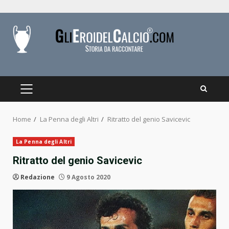
Skip
to
content
PRIMARY
MENU
Home
La Penna degli Altri
Ritratto del genio Savicevic
La Penna degli Altri
Ritratto del genio Savicevic
Redazione
9 Agosto 2020