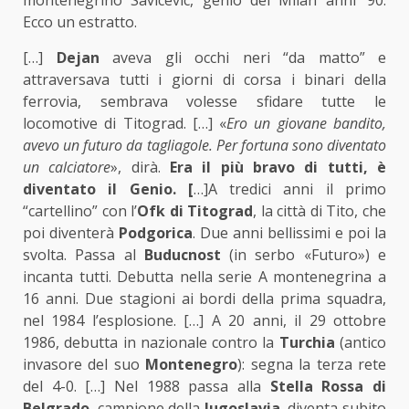
Ecco un estratto.
[…]
Dejan
aveva gli occhi neri “da matto” e
attraversava tutti i giorni di corsa i binari della
ferrovia, sembrava volesse sfidare tutte le
locomotive di Titograd. […] «
Ero un giovane bandito,
avevo un futuro da tagliagole. Per fortuna sono diventato
un calciatore
», dirà.
Era il più bravo di tutti, è
diventato il Genio. [
…]A tredici anni il primo
“cartellino” con l’
Ofk di Titograd
, la città di Tito, che
poi diventerà
Podgorica
. Due anni bellissimi e poi la
svolta. Passa al
Buducnost
(in serbo «Futuro») e
incanta tutti. Debutta nella serie A montenegrina a
16 anni. Due stagioni ai bordi della prima squadra,
nel 1984 l’esplosione. […] A 20 anni, il 29 ottobre
1986, debutta in nazionale contro la
Turchia
(antico
invasore del suo
Montenegro
): segna la terza rete
del 4-0. […] Nel 1988 passa alla
Stella Rossa di
Belgrado
, campione della
Jugoslavia
, diventa subito