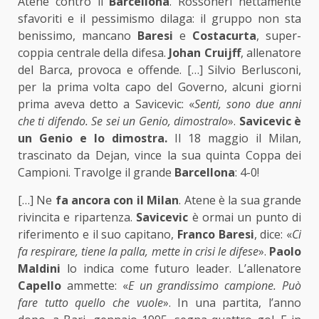
Atene contro il
Barcellona
. Rossoneri nettamente
sfavoriti e il pessimismo dilaga: il gruppo non sta
benissimo, mancano
Baresi
e
Costacurta
, super-
coppia centrale della difesa.
Johan
Cruijff
, allenatore
del Barca, provoca e offende. […] Silvio Berlusconi,
per la prima volta capo del Governo, alcuni giorni
prima aveva detto a Savicevic: «
Senti, sono due anni
che ti difendo. Se sei un Genio, dimostralo
».
Savicevic è
un Genio e lo dimostra.
Il 18 maggio il Milan,
trascinato da Dejan, vince la sua quinta Coppa dei
Campioni. Travolge il grande
Barcellona
: 4-0!
[…] Ne
fa ancora con il Milan
. Atene è la sua grande
rivincita e ripartenza.
Savicevic
è ormai un punto di
riferimento e il suo capitano,
Franco
Baresi
, dice: «
Ci
fa respirare, tiene la palla, mette in crisi le difese
».
Paolo
Maldini
lo indica come futuro leader. L’allenatore
Capello
ammette: «
E un grandissimo campione. Può
fare tutto quello che vuole
». In una partita, l’anno