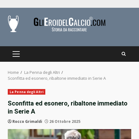
Skip
to
content
PRIMARY
MENU
Home
La Penna degli Altri
Sconfitta ed esonero, ribaltone immediato in Serie A
La Penna degli Altri
Sconfitta ed esonero, ribaltone immediato
in Serie A
Rocco Grimaldi
26 Ottobre 2025