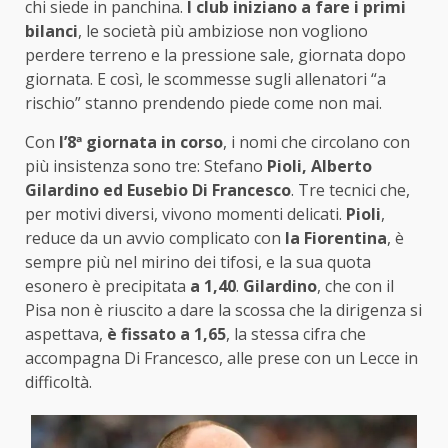
chi siede in panchina.
I club iniziano a fare i primi
bilanci
, le società più ambiziose non vogliono
perdere terreno e la pressione sale, giornata dopo
giornata. E così, le scommesse sugli allenatori “a
rischio” stanno prendendo piede come non mai.
Con
l’8ª giornata in corso
, i nomi che circolano con
più insistenza sono tre: Stefano
Pioli, Alberto
Gilardino ed Eusebio Di Francesco
. Tre tecnici che,
per motivi diversi, vivono momenti delicati.
Pioli
,
reduce da un avvio complicato con
la Fiorentina
, è
sempre più nel mirino dei tifosi, e la sua quota
esonero è precipitata
a 1,40
.
Gilardino
, che con il
Pisa non è riuscito a dare la scossa che la dirigenza si
aspettava,
è fissato a 1,65
, la stessa cifra che
accompagna Di Francesco, alle prese con un Lecce in
difficoltà.