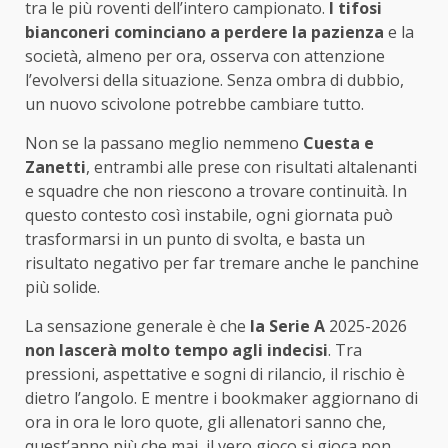
tra le più roventi dell’intero campionato.
I tifosi
bianconeri cominciano a perdere la pazienza
e la
società, almeno per ora, osserva con attenzione
l’evolversi della situazione. Senza ombra di dubbio,
un nuovo scivolone potrebbe cambiare tutto.
Non se la passano meglio nemmeno
Cuesta e
Zanetti
, entrambi alle prese con risultati altalenanti
e squadre che non riescono a trovare continuità. In
questo contesto così instabile, ogni giornata può
trasformarsi in un punto di svolta, e basta un
risultato negativo per far tremare anche le panchine
più solide.
La sensazione generale è che
la Serie A
2025-2026
non lascerà molto tempo agli indecisi
. Tra
pressioni, aspettative e sogni di rilancio, il rischio è
dietro l’angolo. E mentre i bookmaker aggiornano di
ora in ora le loro quote, gli allenatori sanno che,
quest’anno più che mai, il vero gioco si gioca non