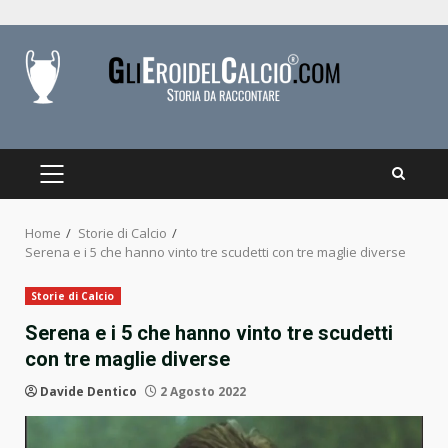
Skip
to
content
PRIMARY
MENU
Home
Storie di Calcio
Serena e i 5 che hanno vinto tre scudetti con tre maglie diverse
Storie di Calcio
Serena e i 5 che hanno vinto tre scudetti
con tre maglie diverse
Davide Dentico
2 Agosto 2022