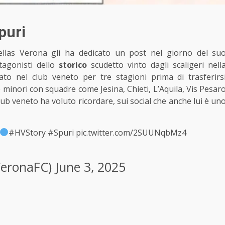
puri
ellas Verona gli ha dedicato un post nel giorno del su
tagonisti dello
storico
scudetto vinto dagli scaligeri nell
ato nel club veneto per tre stagioni prima di trasferirs
e minori con squadre come Jesina, Chieti, L’Aquila, Vis Pesar
ub veneto ha voluto ricordare, sui social che anche lui è un
#HVStory
#Spuri
pic.twitter.com/2SUUNqbMz4
VeronaFC)
June 3, 2025