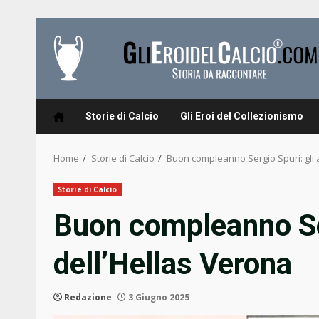
Skip
to
content
Storie di Calcio
Gli Eroi del Collezionismo
Home
Storie di Calcio
Buon compleanno Sergio Spuri: gli 
Storie di Calcio
Buon compleanno Ser
dell’Hellas Verona
Redazione
3 Giugno 2025