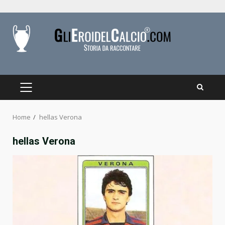
Skip
to
content
PRIMARY
MENU
Home
hellas Verona
hellas Verona