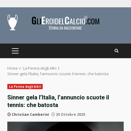
Skip
to
content
PRIMARY
MENU
Home
La Penna degli Altri
Sinner gela l’Italia, l’annuncio scuote il tennis: che batosta
La Penna degli Altri
Sinner gela l’Italia, l’annuncio scuote il
tennis: che batosta
Christian Camberini
25 Ottobre 2025