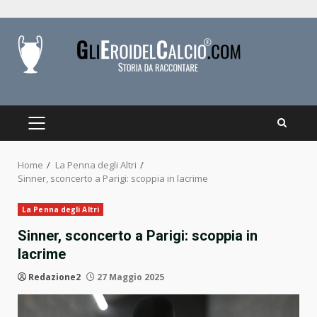
Skip
to
content
PRIMARY
MENU
Home
La Penna degli Altri
Sinner, sconcerto a Parigi: scoppia in lacrime
La Penna degli Altri
Sinner, sconcerto a Parigi: scoppia in
lacrime
Redazione2
27 Maggio 2025