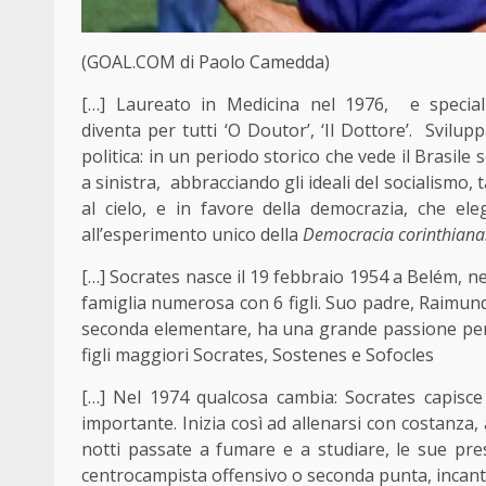
(GOAL.COM di Paolo Camedda)
[…] Laureato in Medicina nel 1976, e speciali
diventa per tutti ‘O Doutor’, ‘Il Dottore’. Svilu
politica: in un periodo storico che vede il Brasile 
a sinistra, abbracciando gli ideali del socialismo,
al cielo, e in favore della democrazia, che el
all’esperimento unico della
Democracia corinthiana
[…] Socrates nasce il 19 febbraio 1954 a Belém, nel
famiglia numerosa con 6 figli. Suo padre, Raimu
seconda elementare, ha una grande passione per la 
figli maggiori Socrates, Sostenes e Sofocles
[…] Nel 1974 qualcosa cambia: Socrates capisce
importante. Inizia così ad allenarsi con costanz
notti passate a fumare e a studiare, le sue pres
centrocampista offensivo o seconda punta, incanta