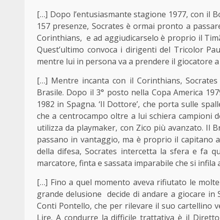
[…] Dopo l’entusiasmante stagione 1977, con il Bot
157 presenze, Socrates è ormai pronto a passare 
Corinthians, e ad aggiudicarselo è proprio il Ti
Quest’ultimo convoca i dirigenti del Tricolor Pau
mentre lui in persona va a prendere il giocatore a R
[…] Mentre incanta con il Corinthians, Socrates
Brasile. Dopo il 3° posto nella Copa America 197
1982 in Spagna. ‘Il Dottore’, che porta sulle spalle
che a centrocampo oltre a lui schiera campioni d
utilizza da playmaker, con Zico più avanzato. Il Bras
passano in vantaggio, ma è proprio il capitano ad
della difesa, Socrates intercetta la sfera e fa q
marcatore, finta e sassata imparabile che si infila al
[…] Fino a quel momento aveva rifiutato le molte
grande delusione decide di andare a giocare in Ser
Conti Pontello, che per rilevare il suo cartellino 
Lire. A condurre la difficile trattativa è il Diret