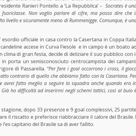
presidente Ranieri Pontello a ‘La Repubblica’ –
Socrates è un
 fuoriclasse. Non voglio parlare di cifre, ma posso dire che i
 alto livello e sicuramente meno di Rummenigge. Comunque, è un
’ esordio ufficiale in casa contro la Casertana in Coppa Itali
ila candeline accese in Curva Fiesole e in campo è un boato a
un clima di gran festa, decide di deliziare il suo pubblico con i
 in porta un semisconosciuto centrocampista dei campani
rigore di Passarella.
“Per fare i goal occorrono i cross, il gioc
satto contrario di quello che abbiamo fatto con la Casertana. Pe
e avrei fatto meglio a seguire la squadra anche quando era i
Già ho difficoltà ad inserirmi negli schemi tattici, così al buio 
ine stagione, dopo 33 presenze e 9 goal complessivi, 25 partit
re il riscatto e preferisce riabbracciare il calore del Brasile. 
’ex capitano del Brasile sa di aver fallito.