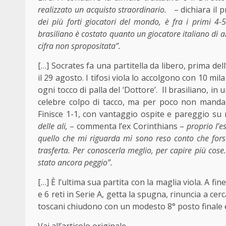
realizzato un acquisto straordinario.
– dichiara il 
dei più forti giocatori del mondo, è fra i primi 4-5
brasiliano è costato quanto un giocatore italiano di
cifra non spropositata”.
[…] Socrates fa una partitella da libero, prima dell
il 29 agosto. I tifosi viola lo accolgono con 10 m
ogni tocco di palla del ‘Dottore’. Il brasiliano, in 
celebre colpo di tacco, ma per poco non manda
Finisce 1-1, con vantaggio ospite e pareggio su 
delle ali,
– commenta l’ex Corinthians –
proprio l’e
quello che mi riguarda mi sono reso conto che fors
trasferta. Per conoscerla meglio, per capire più cose. 
stato ancora peggio”.
[…] È l’ultima sua partita con la maglia viola. A f
e 6 reti in Serie A, getta la spugna, rinuncia a cerca
toscani chiudono con un modesto 8° posto finale e l
Vai all’articolo originale