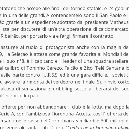
afogo che accede alle finali del torneo statale, e 24 goal i
in una delle grandi. A contenderselo sono il San Paolo e i
mão grazie a un espediente adottato dal presidente Matheus
lista per discutere di un’altra operazione di calciomercato
ibeirão, per portarlo via e fargli firmare il contratto.
 assurge al ruolo di protagonista anche con la maglia de
9, la Seleçao è attesa come grande favorita ai Mondiali de
 il suo n°8, è il capitano e il leader di una squadra stellare
el calibro di Toninho Cerezo, Falcão e Zico. Telé Santana l
ile parte contro l’U.R.S.S. ed è una gara difficile. I sovietic
 avviare la rimonta dei verdeoro nel finale. Su rinvio cort
ualcosa di sensazionale: dribbling secco a liberarsi del su
l’incrocio dei pali.
 offerte per non abbandonare il club e la lotta, ma dopo l
ie A, con l’ambiziosa Fiorentina. Accetta così l’ offerta de
versano nelle casse del Corinthians 5 miliardi e 300 milioni d
tore generale viola, Tito Corsi.
“Credo che la Fiorentina abbi