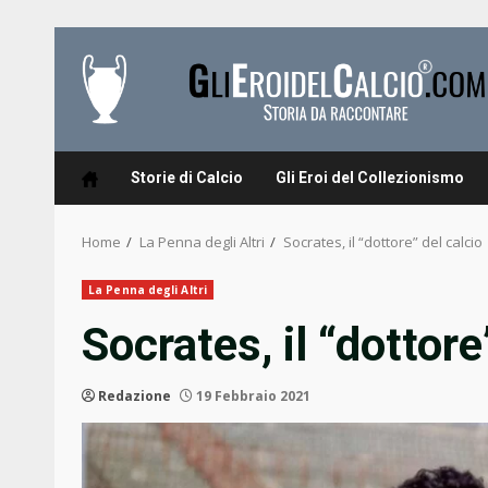
Skip
to
content
Storie di Calcio
Gli Eroi del Collezionismo
Home
La Penna degli Altri
Socrates, il “dottore” del calcio
La Penna degli Altri
Socrates, il “dottore
Redazione
19 Febbraio 2021