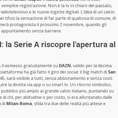
semplice registrazione. Non è la tv in chiaro del passato,
iotelevisivo e le nuove logiche digitali. L’idea di un calcio
ei tifosi la sensazione di far parte di qualcosa di comune, di
rnerà protagonista il prossimo 2 novembre, quando gli
e appuntamento senza barriere.
la Serie A riscopre l’apertura al
A
trasmesso gratuitamente su
DAZN
, valido per la decima
iattaforma ha già fatto il giro dei social: il big match di
San
, sarà visibile a tutti, senza abbonamento e senza costi.
ire la diretta via app o su smart tv. Un ritorno simbolico,
il pubblico più ampio al grande calcio italiano, puntando su
e di chi, per abitudine o per costo, si era allontanato dalle
a di
Milan-Roma
, sfida tra due delle realtà più attese e