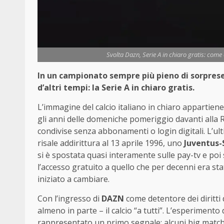
Svolta Dazn, Serie A in chiaro gratis: come
In un campionato sempre più pieno di sorprese,
d’altri tempi: la Serie A in chiaro gratis.
L’immagine del calcio italiano in chiaro appartiene
gli anni delle domeniche pomeriggio davanti alla Ra
condivise senza abbonamenti o login digitali. L’ul
risale addirittura al 13 aprile 1996, uno
Juventus
si è spostata quasi interamente sulle pay-tv e p
l’accesso gratuito a quello che per decenni era stat
iniziato a cambiare.
Con l’ingresso di
DAZN
come detentore dei diritti 
almeno in parte – il calcio “a tutti”. L’esperimento
rappresentato un primo segnale: alcuni big matc