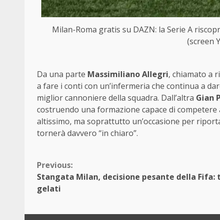
Milan-Roma gratis su DAZN: la Serie A riscopre
(screen 
Da una parte
Massimiliano Allegri
, chiamato a r
a fare i conti con un’infermeria che continua a d
miglior cannoniere della squadra. Dall’altra
Gian 
costruendo una formazione capace di competere ad a
altissimo, ma soprattutto un’occasione per riportare
tornerà davvero “in chiaro”.
Continue
Previous:
Stangata Milan, decisione pesante della Fifa: t
Reading
gelati