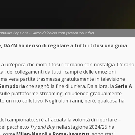
 attivare l'opzione - Glieroidelcalcio.com (screen Youtube)
 DAZN ha deciso di regalare a tutti i tifosi una gioia
 a un’epoca che molti tifosi ricordano con nostalgia. C’erano
i, dei collegamenti da tutti i campi e delle emozioni
tima vera partita trasmessa gratuitamente in televisione
-Sampdoria
che segnò la fine di un’era. Da allora, la
Serie A
oi sulle piattaforme streaming, chiudendo gradualmente
o un rito collettivo. Negli ultimi anni, però, qualcosa ha
del campionato, si è affacciata la volontà di riportare –
 del pacchetto
Try and Buy
nella stagione 2024/25 ha
h, come
Milan-Napoli
e
Roma-Juventus
, sono stati