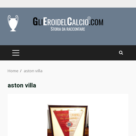
Skip
to
content
PRIMARY
MENU
Home
aston villa
aston villa