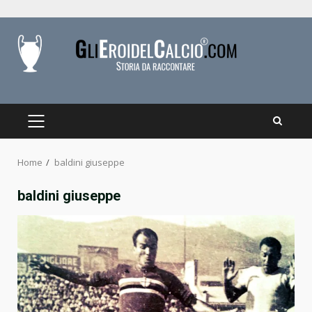
Skip
to
content
PRIMARY
MENU
Home
baldini giuseppe
baldini giuseppe