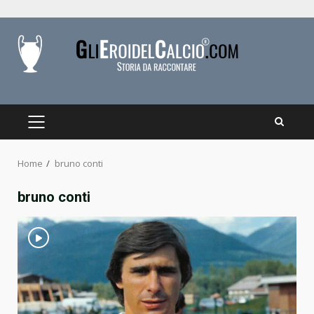
Skip
to
content
PRIMARY
MENU
Home
bruno conti
bruno conti