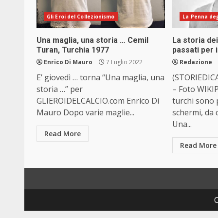
Gli Eroi del Collezionismo
La Penna degl
Una maglia, una storia … Cemil
La storia dei
Turan, Turchia 1977
passati per 
Enrico Di Mauro
7 Luglio 2022
Redazione
E’ giovedì … torna “Una maglia, una
(STORIEDIC
storia …” per
– Foto WIKIP
GLIEROIDELCALCIO.com Enrico Di
turchi sono 
Mauro Dopo varie maglie...
schermi, da c
Una...
Read More
Read More
C