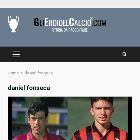
Skip
to
content
PRIMARY
MENU
Home
daniel fonseca
daniel fonseca