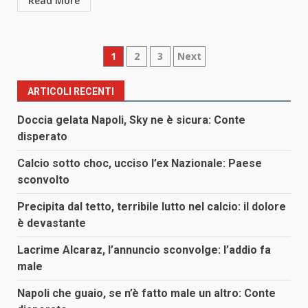
Read More
Paginazione
1
2
3
Next
degli
ARTICOLI RECENTI
articoli
Doccia gelata Napoli, Sky ne è sicura: Conte
disperato
Calcio sotto choc, ucciso l’ex Nazionale: Paese
sconvolto
Precipita dal tetto, terribile lutto nel calcio: il dolore
è devastante
Lacrime Alcaraz, l’annuncio sconvolge: l’addio fa
male
Napoli che guaio, se n’è fatto male un altro: Conte