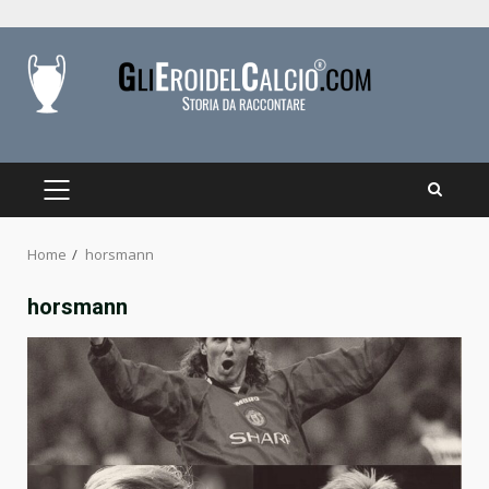
Skip
to
content
PRIMARY
MENU
Home
horsmann
horsmann