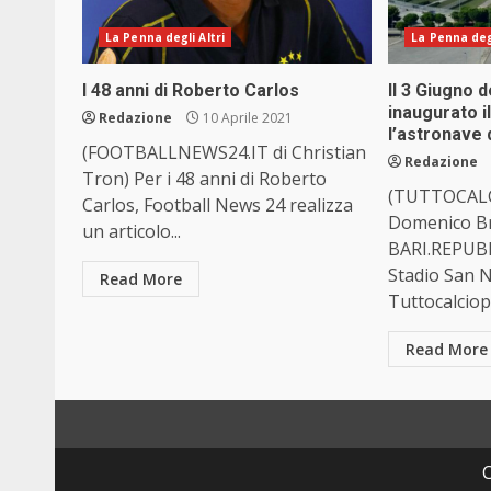
La Penna degli Altri
La Penna degl
I 48 anni di Roberto Carlos
Il 3 Giugno 
inaugurato i
Redazione
10 Aprile 2021
l’astronave 
(FOOTBALLNEWS24.IT di Christian
Redazione
Tron) Per i 48 anni di Roberto
(TUTTOCALC
Carlos, Football News 24 realizza
Domenico Br
un articolo...
BARI.REPUBBL
Stadio San N
Read More
Tuttocalciopug
Read More
C