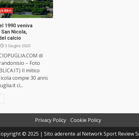
i Altri
del 1990 veniva
l San Nicola,
del calcio
3 Giugno 2020
IOPUGLIA.COM di
andonisio – Foto
ICA.IT) Il mitico
icola compie 30 anni.
lia.it ci...
Privacy Policy
Cookie Policy
opyright © 2025 | Sito aderente al Network Sport Review S