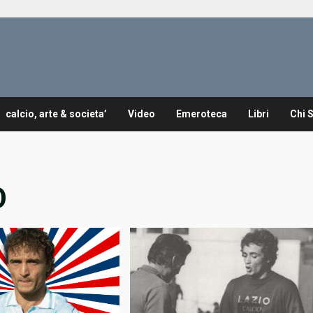
calcio, arte & societa’
Video
Emeroteca
Libri
Chi 
O