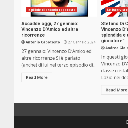
le pillole di antonio capotosto
Le Interviste
Accadde oggi, 27 gennaio:
Stefano Di C
Vincenzo D’Amico ed altre
Vincenzo D’
ricorrenze
splendida e
giocatore”
Antonio Capotosto
27 Gennaio 2024
Andrea Gioi
27 gennaio: Vincenzo D’Amico ed
In questi gior
altre ricorrenze Si è parlato
Vincenzo D’A
(anche) di lui nel terzo episodio di...
classe crista
Lazio nei dec
Read More
Read More
C