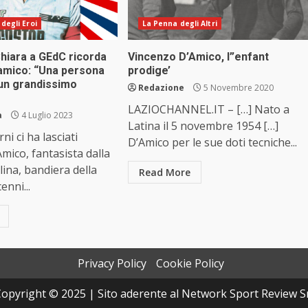
 degli Eroi
La Penna degli Altri
hiara a GEdC ricorda
Vincenzo D’Amico, l”enfant
amico: “Una persona
prodige’
 un grandissimo
Redazione
5 Novembre 2020
LAZIOCHANNEL.IT – […] Nato a
a
4 Luglio 2023
Latina il 5 novembre 1954 […]
ni ci ha lasciati
D’Amico per le sue doti tecniche...
mico, fantasista dalla
llina, bandiera della
Read More
enni...
Privacy Policy
Cookie Policy
opyright © 2025 | Sito aderente al Network Sport Review S