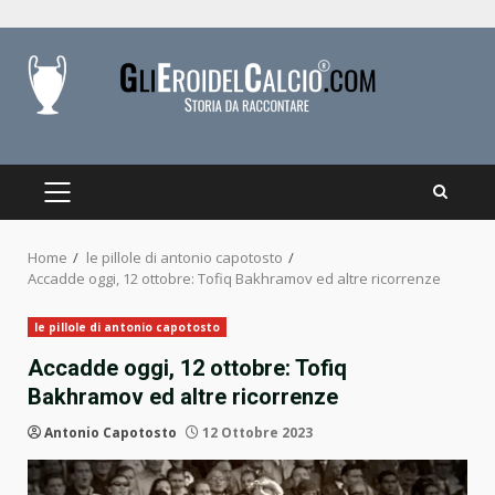
Skip
to
content
PRIMARY
MENU
Home
le pillole di antonio capotosto
Accadde oggi, 12 ottobre: Tofiq Bakhramov ed altre ricorrenze
le pillole di antonio capotosto
Accadde oggi, 12 ottobre: Tofiq
Bakhramov ed altre ricorrenze
Antonio Capotosto
12 Ottobre 2023