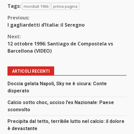
Tags:
mondiali 1966
prima-pagina
Continue
Previous:
I gagliardetti d’Italia: il Seregno
Reading
Next:
12 ottobre 1996: Santiago de Compostela vs
Barcellona (VIDEO)
ARTICOLI RECENTI
Doccia gelata Napoli, Sky ne è sicura: Conte
disperato
Calcio sotto choc, ucciso l’ex Nazionale: Paese
sconvolto
Precipita dal tetto, terribile lutto nel calcio: il dolore
è devastante