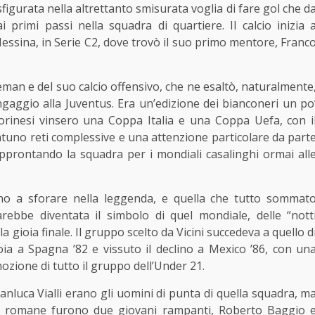
sfigurata nella altrettanto smisurata voglia di fare gol che d
primi passi nella squadra di quartiere. Il calcio inizia 
essina, in Serie C2, dove trovò il suo primo mentore, Franc
man e del suo calcio offensivo, che ne esaltò, naturalmente
’ingaggio alla Juventus. Era un’edizione dei bianconeri un po
orinesi vinsero una Coppa Italia e una Coppa Uefa, con i
ntuno reti complessive e una attenzione particolare da part
 approntando la squadra per i mondiali casalinghi ormai all
ino a sforare nella leggenda, e quella che tutto sommat
ebbe diventata il simbolo di quel mondiale, delle “nott
 gioia finale. Il gruppo scelto da Vicini succedeva a quello d
a a Spagna ’82 e vissuto il declino a Mexico ’86, con un
ozione di tutto il gruppo dell’Under 21.
ianluca Vialli erano gli uomini di punta di quella squadra, m
tti romane furono due giovani rampanti, Roberto Baggio 