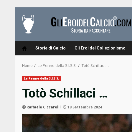
Skip
to
content
Storie di Calcio
Gli Eroi del Collezionismo
Home
Le Penne della S.I.S.S.
Totò Schillaci …
Le Penne della S.I.S.S.
Totò Schillaci …
Raffaele Ciccarelli
18 Settembre 2024