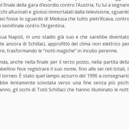
l finale della gara d’esordio contro l’Austria, fu lui a segnar
chi allucinati e gioiosi immortalati dalla televisione, sguard
asi fosse lo sguardo di Medusa che tutto pietrificava, contr
a semifinale contro l’Argentina.
ua Napoli, in uno stadio già suo e che sarebbe diventat
ancora di Schillaci, approfittò del clima non elettrico pe
igore, trasformando le “notti magiche” in incubo perenne.
, anche nella finale per il terzo posto, nella partita dell
abellino fece registrare il suo nome, fino alle sei reti totali, i
el torneo. È stato quel lampo azzurro del 1990 a consegnarl
bbe lentamente scivolata verso una fine senza più picch
no, gli occhi di Totò Schillaci che hanno illuminato le nott