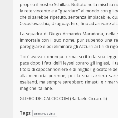
proprio il nostro Schillaci. Buttato nella mischia ne
la rete vincente e a “guardare” al mondo con gli oc
che si sarebbe ripetuto, sentenza implacabile, qu
Cecoslovacchia, Uruguay, Eire, fino ad arrivare all
La squadra di Diego Armando Maradona, nella s
immortale con il suo nome, pur subendo una rete 
pareggiare e poi eliminare gli Azzurri ai tiri di r
Totò aveva comunque ormai scritto la sua leggenda
pace dopo i fatti dell’Heysel contro gli inglesi, il t
titolo di capocannoniere e di miglior giocatore d
alla memoria perenne, poi la sua carriera sare
esaltanti, ma sempre sarebbero rimasti, e rimarran
magiche italiane.
GLIEROIDELCALCIO.COM (Raffaele Ciccarelli)
Tags:
prima-pagina