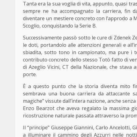
Tanta era la sua voglia di vita, appunto, quasi tra
sempre ne ha accompagnato la carriera, fin dai 
diventare un mestiere concreto con l’approdo a M
Scoglio, conquistando la Serie B.
Successivamente passò sotto le cure di Zdenek Ze
le doti, portandolo alle attenzioni generali e all
sbiadita, sotto tono in campionato, ma pure i t
contributo concreto dello stesso Totò fatto di ve
di Azeglio Vicini, CT della Nazionale, che stava
porte.
È a questo punto che la storia diventa mito f
sembrava una buona carriera da attaccante sar
magiche” vissute dall’intera nazione, anche senza la
Enzo Bearzot che aveva regalato la massima gioi
ricostruzione naturale passata attraverso la prom
Il “principe” Giuseppe Giannini, Carlo Ancelotti, G
a illuminare il cammino degli Azzurri nelle no