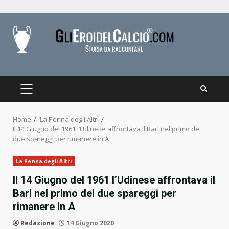
Skip
to
content
PRIMARY
MENU
Home
La Penna degli Altri
Il 14 Giugno del 1961 l’Udinese affrontava il Bari nel primo dei
due spareggi per rimanere in A
La Penna degli Altri
Il 14 Giugno del 1961 l’Udinese affrontava il
Bari nel primo dei due spareggi per
rimanere in A
Redazione
14 Giugno 2020