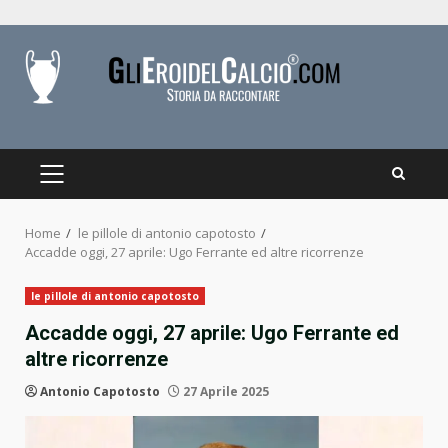
Skip
to
content
PRIMARY
MENU
Home
le pillole di antonio capotosto
Accadde oggi, 27 aprile: Ugo Ferrante ed altre ricorrenze
le pillole di antonio capotosto
Accadde oggi, 27 aprile: Ugo Ferrante ed
altre ricorrenze
Antonio Capotosto
27 Aprile 2025