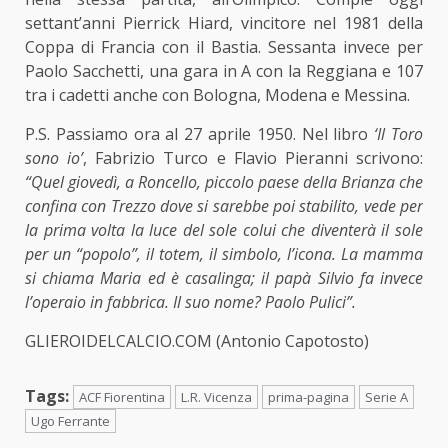
settant’anni Pierrick Hiard, vincitore nel 1981 della
Coppa di Francia con il Bastia. Sessanta invece per
Paolo Sacchetti, una gara in A con la Reggiana e 107
tra i cadetti anche con Bologna, Modena e Messina.
P.S. Passiamo ora al 27 aprile 1950. Nel libro
‘Il Toro
sono io’
, Fabrizio Turco e Flavio Pieranni scrivono:
“Quel giovedì, a Roncello, piccolo paese della Brianza che
confina con Trezzo dove si sarebbe poi stabilito, vede per
la prima volta la luce del sole colui che diventerà il sole
per un “popolo”, il totem, il simbolo, l’icona. La mamma
si chiama Maria ed è casalinga; il papà Silvio fa invece
l’operaio in fabbrica. Il suo nome? Paolo Pulici”.
GLIEROIDELCALCIO.COM (Antonio Capotosto)
Tags:
ACF Fiorentina
L.R. Vicenza
prima-pagina
Serie A
Ugo Ferrante