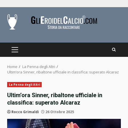
Skip
to
content
PRIMARY
MENU
Home
La Penna degli Altri
Ultim’ora Sinner, ribaltone ufficiale in classifica: superato Alcaraz
La Penna degli Altri
Ultim’ora Sinner, ribaltone ufficiale in
classifica: superato Alcaraz
Rocco Grimaldi
26 Ottobre 2025