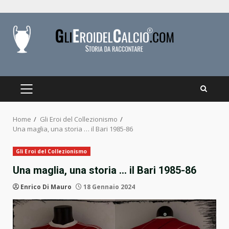
Skip
to
content
PRIMARY
MENU
Home
Gli Eroi del Collezionismo
Una maglia, una storia … il Bari 1985-86
Gli Eroi del Collezionismo
Una maglia, una storia … il Bari 1985-86
Enrico Di Mauro
18 Gennaio 2024