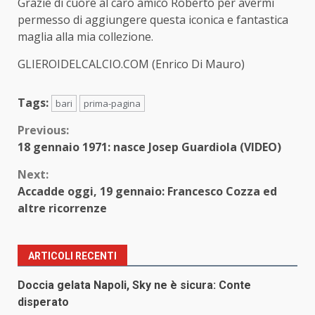
Grazie di cuore al caro amico Roberto per avermi
permesso di aggiungere questa iconica e fantastica
maglia alla mia collezione.
GLIEROIDELCALCIO.COM (Enrico Di Mauro)
Tags:
bari
prima-pagina
Continue
Previous:
18 gennaio 1971: nasce Josep Guardiola (VIDEO)
Reading
Next:
Accadde oggi, 19 gennaio: Francesco Cozza ed
altre ricorrenze
ARTICOLI RECENTI
Doccia gelata Napoli, Sky ne è sicura: Conte
disperato