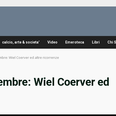
calcio, arte & societa’
Video
Emeroteca
Libri
Chi 
mbre: Wiel Coerver ed altre ricorrenze
embre: Wiel Coerver ed