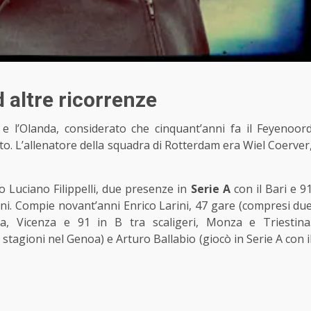
 altre ricorrenze
x e l’Olanda, considerato che cinquant’anni fa il Feyenoor
o. L’allenatore della squadra di Rotterdam era Wiel Coerver
o Luciano Filippelli, due presenze in
Serie A
con il Bari e 9
cani. Compie novant’anni Enrico Larini, 47 gare (compresi du
, Vicenza e 91 in B tra scaligeri, Monza e Triestina
stagioni nel Genoa) e Arturo Ballabio (giocò in Serie A con i