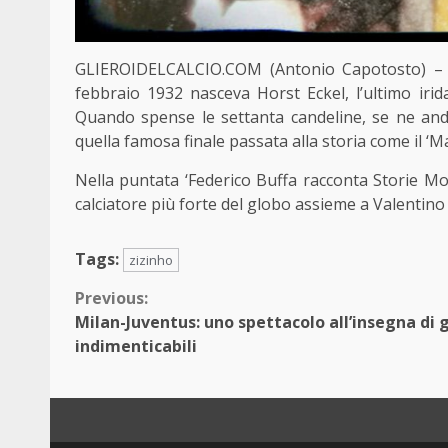
GLIEROIDELCALCIO.COM (Antonio Capotosto) – L’u
febbraio 1932 nasceva Horst Eckel, l’ultimo irid
Quando spense le settanta candeline, se ne andav
quella famosa finale passata alla storia come il ‘M
Nella puntata ‘Federico Buffa racconta Storie Mond
calciatore più forte del globo assieme a Valentino
Tags:
zizinho
Continue
Previous:
Milan-Juventus: uno spettacolo all’insegna di 
Reading
indimenticabili