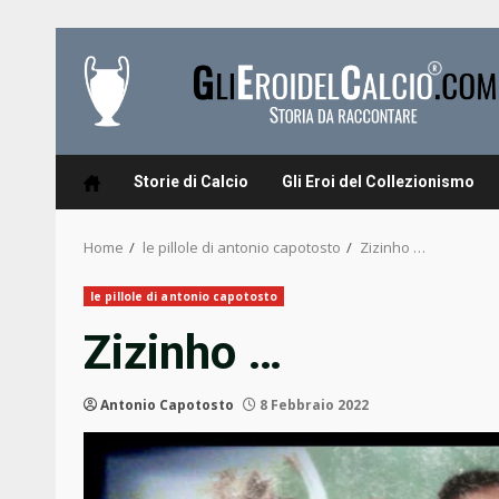
Skip
to
content
Storie di Calcio
Gli Eroi del Collezionismo
Home
le pillole di antonio capotosto
Zizinho …
le pillole di antonio capotosto
Zizinho …
Antonio Capotosto
8 Febbraio 2022