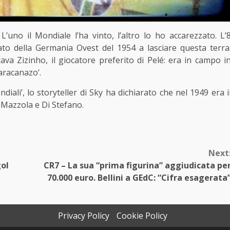
no il Mondiale l’ha vinto, l’altro lo ho accarezzato. L’
ato della Germania Ovest del 1954 a lasciare questa terra
a Zizinho, il giocatore preferito di Pelé: era in campo i
aracanazo’.
iali’, lo storyteller di Sky ha dichiarato che nel 1949 era i
 Mazzola e Di Stefano.
Next
gol
CR7 – La sua “prima figurina” aggiudicata pe
70.000 euro. Bellini a GEdC: “Cifra esagerata
Privacy Policy
Cookie Policy