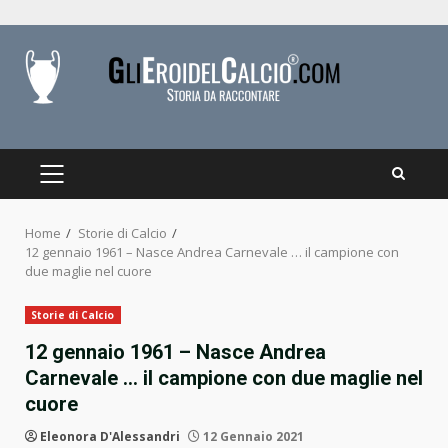
Skip
to
content
PRIMARY
MENU
Home
Storie di Calcio
12 gennaio 1961 – Nasce Andrea Carnevale … il campione con
due maglie nel cuore
Storie di Calcio
12 gennaio 1961 – Nasce Andrea
Carnevale … il campione con due maglie nel
cuore
Eleonora D'Alessandri
12 Gennaio 2021