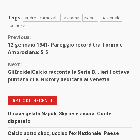
Tags:
andrea carnevale
as roma
Napoli
nazionale
udinese
Continue
Previous:
12 gennaio 1941- Pareggio record tra Torino e
Reading
Ambrosiana: 5-5
Next:
GliEroidelCalcio racconta la Serie B… ieri l’ottava
puntata di B-History dedicata al Venezia
ARTICOLI RECENTI
Doccia gelata Napoli, Sky ne è sicura: Conte
disperato
Calcio sotto choc, ucciso l’ex Nazionale: Paese