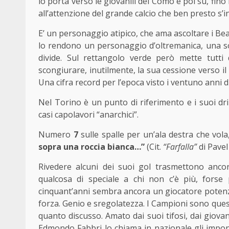
lo porta verso le giovanili del Como e poi su, fino
all’attenzione del grande calcio che ben presto s’i
E’ un personaggio atipico, che ama ascoltare i Beat
lo rendono un personaggio d’oltremanica, una sor
divide. Sul rettangolo verde però mette tutti
scongiurare, inutilmente, la sua cessione verso il 
Una cifra record per l’epoca visto i ventuno anni di
Nel Torino è un punto di riferimento e i suoi dri
casi capolavori “anarchici”.
Numero
7
sulle spalle per un’ala destra che vola
sopra una roccia bianca…”
(Cit.
“Farfalla”
di Pavel
Rivedere alcuni dei suoi gol trasmettono anco
qualcosa di speciale a chi non c’è più, forse
cinquant’anni sembra ancora un giocatore potenzi
forza. Genio e sregolatezza. I Campioni sono que
quanto discusso. Amato dai suoi tifosi, dai giovani
Edmondo Fabbri lo chiama in nazionale gli impone l