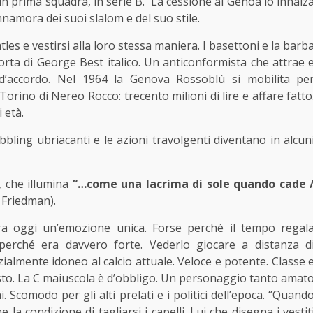
 in prima squadra, in serie B. La cessione al Genoa lo innalz
nnamora dei suoi slalom e del suo stile.
les e vestirsi alla loro stessa maniera. I basettoni e la barb
ta di George Best italico. Un anticonformista che attrae 
 d’accordo. Nel 1964 la Genova Rossoblù si mobilita pe
Torino di Nereo Rocco: trecento milioni di lire e affare fatto
 età.
bbling ubriacanti e le azioni travolgenti diventano in alcun
, che illumina
“…come una lacrima di sole quando cade 
 Friedman).
ra oggi un’emozione unica. Forse perché il tempo regal
 perché era davvero forte. Vederlo giocare a distanza d
almente idoneo al calcio attuale. Veloce e potente. Classe 
sto. La C maiuscola è d’obbligo. Un personaggio tanto amat
. Scomodo per gli alti prelati e i politici dell’epoca. “Quand
a condizione di tagliarsi i capelli. Lui che disegna i vestit