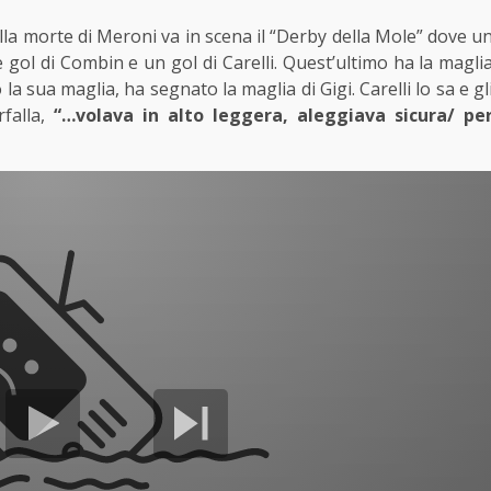
la morte di Meroni va in scena il “Derby della Mole” dove u
 gol di Combin e un gol di Carelli. Quest’ultimo ha la magli
 sua maglia, ha segnato la maglia di Gigi. Carelli lo sa e gl
rfalla,
“…volava in alto leggera, aleggiava sicura/ pe