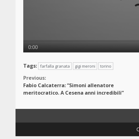
Tags:
farfalla granata
gigi meroni
torino
Continue
Previous:
Fabio Calcaterra: “Simoni allenatore
Reading
meritocratico. A Cesena anni incredibili”
C