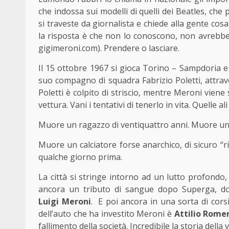
che indossa sui modelli di quelli dei Beatles, ch
si traveste da giornalista e chiede alla gente cos
la risposta è che non lo conoscono, non avrebbe 
gigimeroni.com). Prendere o lasciare.
Il 15 ottobre 1967 si gioca Torino – Sampdoria e f
suo compagno di squadra Fabrizio Poletti, attra
Poletti è colpito di striscio, mentre Meroni viene 
vettura. Vani i tentativi di tenerlo in vita. Quelle a
Muore un ragazzo di ventiquattro anni. Muore un a
Muore un calciatore forse anarchico, di sicuro 
qualche giorno prima.
La città si stringe intorno ad un lutto profondo
ancora un tributo di sangue dopo Superga, dov
Luigi
Meroni
. E poi ancora in una sorta di corsi 
dell’auto che ha investito Meroni è
Attilio Rome
fallimento della società. Incredibile la storia della v