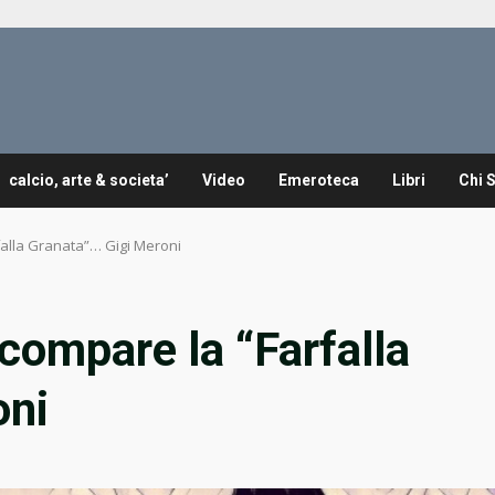
calcio, arte & societa’
Video
Emeroteca
Libri
Chi 
falla Granata”… Gigi Meroni
compare la “Farfalla
oni