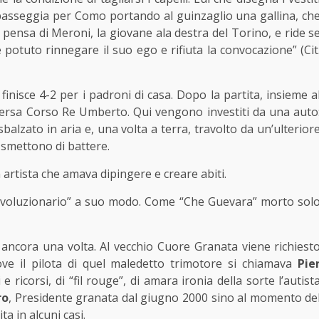
e passeggia per Como portando al guinzaglio una gallina, ch
a pensa di Meroni, la giovane ala destra del Torino, e ride s
potuto rinnegare il suo ego e rifiuta la convocazione” (Cit
inisce 4-2 per i padroni di casa. Dopo la partita, insieme a
versa Corso Re Umberto. Qui vengono investiti da una auto
sbalzato in aria e, una volta a terra, travolto da un’ulterior
li smettono di battere.
rtista che amava dipingere e creare abiti.
“rivoluzionario” a suo modo. Come “Che Guevara” morto sol
, ancora una volta. Al vecchio Cuore Granata viene richiest
e il pilota di quel maledetto trimotore si chiamava
Pie
e ricorsi, di “fil rouge”, di amara ironia della sorte l’autist
ro
, Presidente granata dal giugno 2000 sino al momento de
ita in alcuni casi.