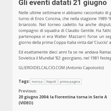
Gli eventi datati 21 giugno
Nelle ultime settimane vi abbiamo raccontato di 
turno di Enzo Concina, che nella stagione 1989-’9
brianzolo. Nel torneo cadetto ha anche disput
compagno di squadra di Claudio Gentile. Ha fatto
partenopea vi era Walter Mazzarri: forse un seg
giorno della prima Coppa Italia vinta dal ‘Ciuccio’ a
Ed esattamente dieci anni fa se ne andava Ramaz 
Sovietica il Mundial ’82: georgiano, nel 1981 fest
GLIEROIDELCALCIO.COM (Antonio Capotosto)
Tags:
monza
Napoli
prima-pagina
Continue
Previous:
20 giugno 2004: la Fiorentina torna in Serie A
Reading
(VIDEO)