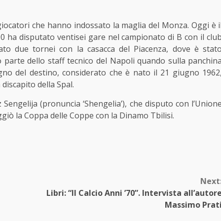
giocatori che hanno indossato la maglia del
Monza
. Oggi è i
0 ha disputato ventisei gare nel campionato di B con il clu
ato due tornei con la casacca del Piacenza, dove è stat
 parte dello staff tecnico del Napoli quando sulla panchin
no del destino, considerato che è nato il 21 giugno 1962
 discapito della Spal.
Sengelija (pronuncia ‘Shengelia’), che disputo con l’Union
eggiò la Coppa delle Coppe con la Dinamo Tbilisi.
Next
Libri: “Il Calcio Anni ’70”. Intervista all’autor
Massimo Prat