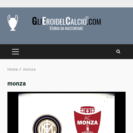
Skip
to
content
PRIMARY
MENU
Home
monza
monza