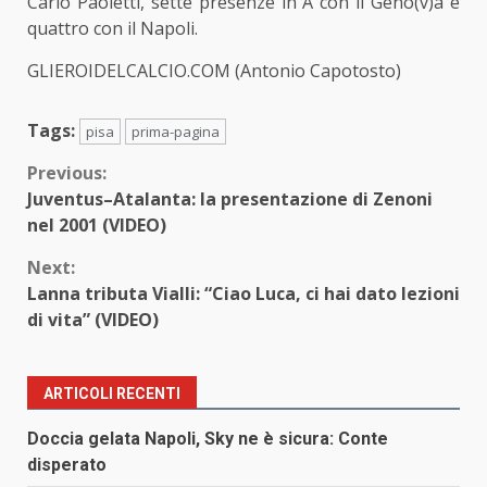
Carlo Paoletti, sette presenze in
A con il Geno(v)
a e
quattro con il Napoli.
GLIEROIDELCALCIO.COM (Antonio Capotosto)
Tags:
pisa
prima-pagina
Continue
Previous:
Juventus–Atalanta: la presentazione di Zenoni
Reading
nel 2001 (VIDEO)
Next:
Lanna tributa Vialli: “Ciao Luca, ci hai dato lezioni
di vita” (VIDEO)
ARTICOLI RECENTI
Doccia gelata Napoli, Sky ne è sicura: Conte
disperato