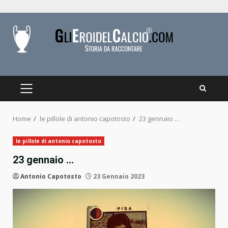
Skip
to
content
PRIMARY
MENU
Home
le pillole di antonio capotosto
23 gennaio …
le pillole di antonio capotosto
23 gennaio …
Antonio Capotosto
23 Gennaio 2023