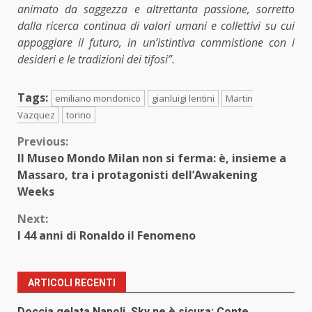
animato da saggezza e altrettanta passione, sorretto
dalla ricerca continua di valori umani e collettivi su cui
appoggiare il futuro, in un’istintiva commistione con i
desideri e le tradizioni dei tifosi”.
Tags:
emiliano mondonico
gianluigi lentini
Martin
Vazquez
torino
Continue
Previous:
Il Museo Mondo Milan non si ferma: è, insieme a
Reading
Massaro, tra i protagonisti dell’Awakening
Weeks
Next:
I 44 anni di Ronaldo il Fenomeno
ARTICOLI RECENTI
Doccia gelata Napoli, Sky ne è sicura: Conte