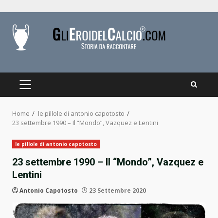
Skip
to
content
PRIMARY
MENU
Home
le pillole di antonio capotosto
23 settembre 1990 – Il “Mondo”, Vazquez e Lentini
le pillole di antonio capotosto
23 settembre 1990 – Il “Mondo”, Vazquez e
Lentini
Antonio Capotosto
23 Settembre 2020