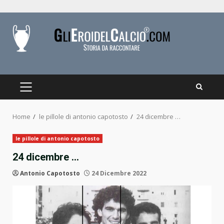
Skip
to
content
PRIMARY
MENU
Home
le pillole di antonio capotosto
24 dicembre …
le pillole di antonio capotosto
24 dicembre …
Antonio Capotosto
24 Dicembre 2022