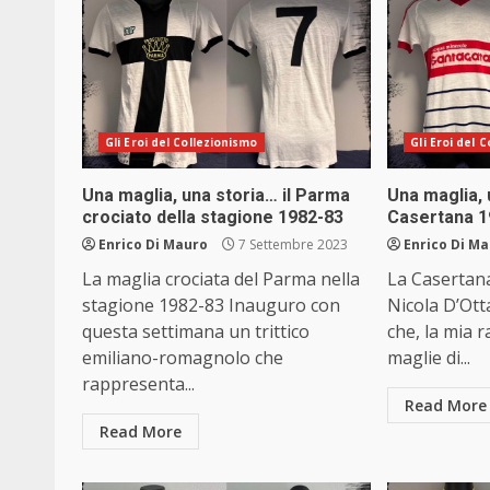
Gli Eroi del Collezionismo
Gli Eroi del 
Una maglia, una storia… il Parma
Una maglia, 
crociato della stagione 1982-83
Casertana 1
Enrico Di Mauro
7 Settembre 2023
Enrico Di M
La maglia crociata del Parma nella
La Casertan
stagione 1982-83 Inauguro con
Nicola D’Otta
questa settimana un trittico
che, la mia 
emiliano-romagnolo che
maglie di...
rappresenta...
Read More
Read More