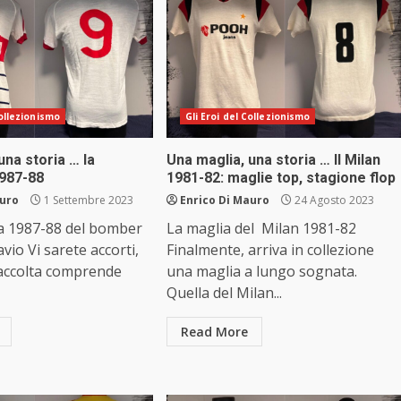
Collezionismo
Gli Eroi del Collezionismo
una storia … la
Una maglia, una storia … Il Milan
987-88
1981-82: maglie top, stagione flop
auro
1 Settembre 2023
Enrico Di Mauro
24 Agosto 2023
a 1987-88 del bomber
La maglia del Milan 1981-82
vio Vi sarete accorti,
Finalmente, arriva in collezione
raccolta comprende
una maglia a lungo sognata.
Quella del Milan...
Read More