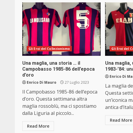
Gli Eroi del Collezionismo
Gli Eroi del 
Una maglia, una storia … il
Una maglia, 
Campobasso 1985-86 dell’epoca
1983-’84: un
d’oro
Enrico Di M
Enrico Di Mauro
27 Luglio 2023
La maglia de
Il Campobasso 1985-86 dell’epoca
Questa sett
d’oro. Questa settimana altra
un’iconica m
maglia rossoblù, ma ci spostiamo
antica d’Italia
dalla Liguria al piccolo...
Read More
Read More