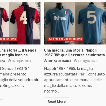
Collezionismo
Gli Eroi del Collezionismo
una storia … il Genoa
Una maglia, una storia: Napoli
a maglia iconica
1987-’88: quell’azzurra scudettata
auro
20 Luglio 2023
Enrico Di Mauro
13 Luglio 2023
l Genoa 1983-’84
Napoli 1987-1988: la maglia
imana presento
azzurra scudettata Per il consueto
aglia della squadra più
appuntamento settimanale delle
. Ringrazio il...
maglie della mia collezione,
ritorno...
Read More