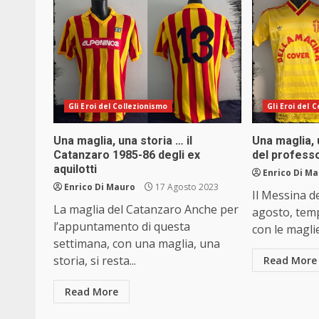
Gli Eroi del Collezionismo
Gli Eroi del 
Una maglia, una storia … il
Una maglia, 
Catanzaro 1985-86 degli ex
del profess
aquilotti
Enrico Di M
Enrico Di Mauro
17 Agosto 2023
Il Messina d
La maglia del Catanzaro Anche per
agosto, tem
l’appuntamento di questa
con le maglie
settimana, con una maglia, una
storia, si resta...
Read More
Read More