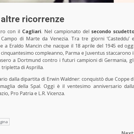
 altre ricorrenze
tro con il
Cagliari
. Nel campionato del
secondo scudett
a Campo di Marte da Venezia. Tra tre giorni ‘Casteddu’ 
he a Eraldo Mancin che nacque il 18 aprile del 1945 ed ogg
o cinquantesimo compleanno, Parma e Juventus staccarono i
insero a Dortmund contro i futuri campioni di Germania, gl
ripletta di Asprilla.
ario dalla dipartita di Erwin Waldner: conquistò due Coppe d
maglia della Spal. Oggi è il ventesimo anniversario dall
io, Pro Patria e L.R. Vicenza.
gina
Next