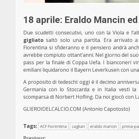
18 aprile: Eraldo Mancin ed
Due scudetti consecutivi, uno con la Viola e l’al
gigliato
saltò solo una partita. Era arrivato 
Fiorentina si sfideranno e il pensiero andrà anc
avrebbe compiuto ottant’anni. Nel giorno del su
pass per la finale di Coppa Uefa. I bianconeri v
emiliani liquidarono il Bayern Leverkusen con una t
A proposito di tedeschi: oggi è il decimo annivers
Germania con lo Stoccarda e in Italia vestì la 
scomparsa di Norbert Hofling. Da noi giocò con Laz
GLIEROIDELCALCIO.COM (Antonio Capotosto)
Tags:
ACF Fiorentina
cagliari
eraldo mancin
prima-pa
Previous: