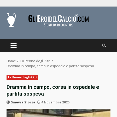
Skip
to
content
PRIMARY
MENU
Home
La Penna degli Altri
Dramma in campo, corsa in ospedale e partita sospesa
La Penna degli Altri
Dramma in campo, corsa in ospedale e
partita sospesa
Ginevra Sforza
4 Novembre 2025