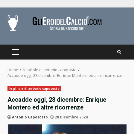
Skip
to
content
PRIMARY
MENU
Home
le pillole di antonio capotosto
Accadde oggi, 28 dicembre: Enrique Montero ed altre ricorrenze
le pillole di antonio capotosto
Accadde oggi, 28 dicembre: Enrique
Montero ed altre ricorrenze
Antonio Capotosto
28 Dicembre 2024