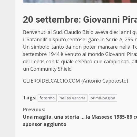
20 settembre: Giovanni Pira
Benvenuti al Sud. Claudio Bisio aveva dieci anni qu
i ‘Satanelli’ disputò centosei gare in Serie A, 255 
Un simbolo tanto da non poter mancare nella Top 1
settembre 1944 è venuto al mondo Giovanni Piraz
del Leeds con la quale celebrò due campionati, a
un Community Shield.
GLIEROIDELCALCIO.COM (Antonio Capotosto)
Tags:
fc torino
hellas Verona
prima-pagina
Continue
Previous:
Una maglia, una storia … la Massese 1985-86 c
Reading
sponsor aggiunto