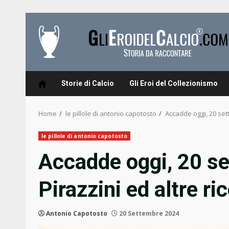
Skip
to
content
Storie di Calcio
Gli Eroi del Collezionismo
Home
le pillole di antonio capotosto
Accadde oggi, 20 set
le pillole di antonio capotosto
Accadde oggi, 20 s
Pirazzini ed altre ri
Antonio Capotosto
20 Settembre 2024