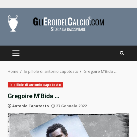
Skip
to
content
PRIMARY
MENU
Home
le pillole di antonio capotosto
Gregoire M’Bida …
le pillole di antonio capotosto
Gregoire M’Bida …
Antonio Capotosto
27 Gennaio 2022