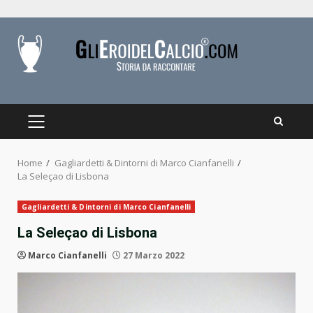
Skip
to
content
PRIMARY
MENU
Home
Gagliardetti & Dintorni di Marco Cianfanelli
La Seleçao di Lisbona
Gagliardetti & Dintorni di Marco Cianfanelli
La Seleçao di Lisbona
Marco Cianfanelli
27 Marzo 2022