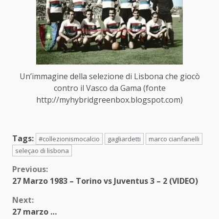
Un’immagine della selezione di Lisbona che giocò
contro il Vasco da Gama (fonte
http://myhybridgreenbox.blogspot.com)
Tags:
#collezionismocalcio
gagliardetti
marco cianfanelli
seleçao di lisbona
Continue
Previous:
27 Marzo 1983 – Torino vs Juventus 3 – 2 (VIDEO)
Reading
Next:
27 marzo …