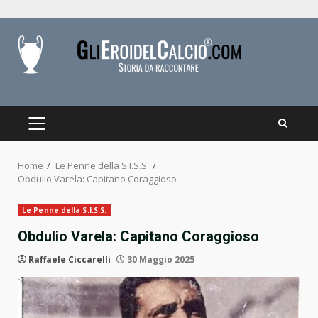
Skip
to
content
PRIMARY
MENU
Home
Le Penne della S.I.S.S.
Obdulio Varela: Capitano Coraggioso
Le Penne della S.I.S.S.
Obdulio Varela: Capitano Coraggioso
Raffaele Ciccarelli
30 Maggio 2025