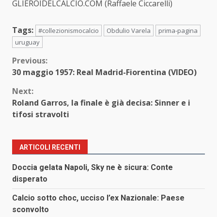
GLIEROIDELCALCIO.COM (Raffaele Ciccarelli)
Tags:
#collezionismocalcio
Obdulio Varela
prima-pagina
uruguay
Continue
Previous:
30 maggio 1957: Real Madrid-Fiorentina (VIDEO)
Reading
Next:
Roland Garros, la finale è già decisa: Sinner e i
tifosi stravolti
ARTICOLI RECENTI
Doccia gelata Napoli, Sky ne è sicura: Conte
disperato
Calcio sotto choc, ucciso l’ex Nazionale: Paese
sconvolto