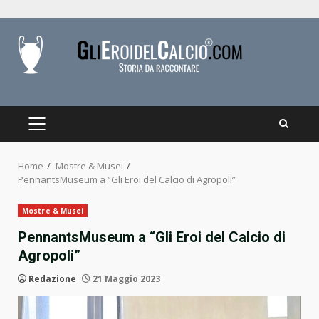
Skip
to
content
PRIMARY
MENU
Home
Mostre & Musei
PennantsMuseum a “Gli Eroi del Calcio di Agropoli”
Mostre & Musei
PennantsMuseum a “Gli Eroi del Calcio di
Agropoli”
Redazione
21 Maggio 2023