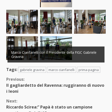
Marco Cianfanelli con il Presidente della FIGC Gabriele
Gravina
Tags:
gabriele gravina
marco cianfanelli
prima-pagina
Continue
Previous:
Il gagliardetto del Ravenna: ruggiranno di nuovo
Reading
i leoni
Next:
Riccardo Scirea:” Papà è stato un campione