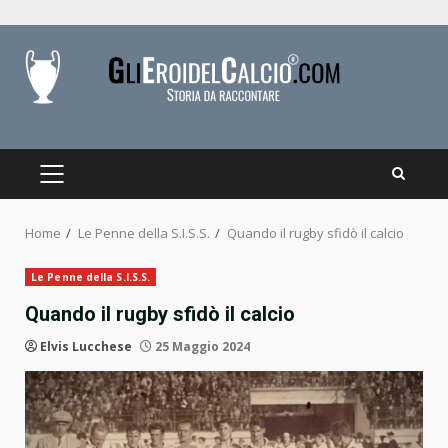
Skip
to
content
PRIMARY
MENU
Home
Le Penne della S.I.S.S.
Quando il rugby sfidò il calcio
Le Penne della S.I.S.S.
Quando il rugby sfidò il calcio
Elvis Lucchese
25 Maggio 2024