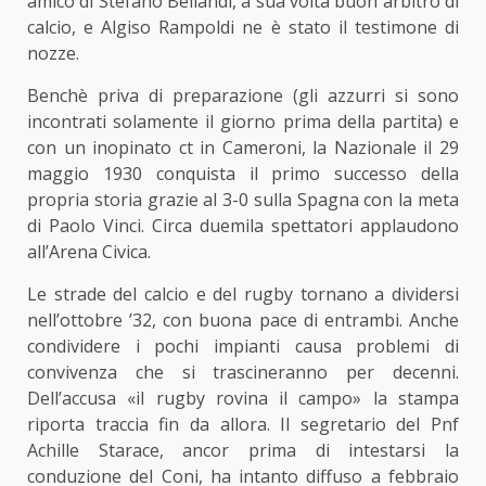
amico di Stefano Bellandi, a sua volta buon arbitro di
calcio, e Algiso Rampoldi ne è stato il testimone di
nozze.
Benchè priva di preparazione (gli azzurri si sono
incontrati solamente il giorno prima della partita) e
con un inopinato ct in Cameroni, la Nazionale il 29
maggio 1930 conquista il primo successo della
propria storia grazie al 3-0 sulla Spagna con la meta
di Paolo Vinci. Circa duemila spettatori applaudono
all’Arena Civica.
Le strade del calcio e del rugby tornano a dividersi
nell’ottobre ’32, con buona pace di entrambi. Anche
condividere i pochi impianti causa problemi di
convivenza che si trascineranno per decenni.
Dell’accusa «il rugby rovina il campo» la stampa
riporta traccia fin da allora. Il segretario del Pnf
Achille Starace, ancor prima di intestarsi la
conduzione del Coni, ha intanto diffuso a febbraio