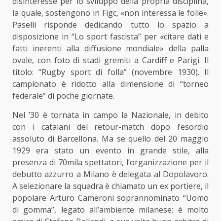
disinteresse per lo sviluppo della propria disciplina,
la quale, sostengono in Figc, «non interessa le folle».
Paselli risponde dedicando tutto lo spazio a
disposizione in “Lo sport fascista” per «citare dati e
fatti inerenti alla diffusione mondiale» della palla
ovale, con foto di stadi gremiti a Cardiff e Parigi. Il
titolo: “Rugby sport di folla” (novembre 1930). Il
campionato è ridotto alla dimensione di “torneo
federale” di poche giornate.
Nel ’30 è tornata in campo la Nazionale, in debito
con i catalani del retour-match dopo l’esordio
assoluto di Barcellona. Ma se quello del 20 maggio
1929 era stato un evento in grande stile, alla
presenza di 70mila spettatori, l’organizzazione per il
debutto azzurro a Milano è delegata al Dopolavoro.
A selezionare la squadra è chiamato un ex portiere, il
popolare Arturo Cameroni soprannominato
“
Uomo
di gomma”, legato all’ambiente milanese: è molto