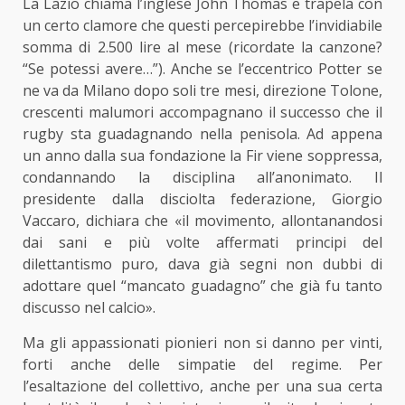
La Lazio chiama l’inglese John Thomas e trapela con
un certo clamore che questi percepirebbe l’invidiabile
somma di 2.500 lire al mese (ricordate la canzone?
“Se potessi avere…”). Anche se l’eccentrico Potter se
ne va da Milano dopo soli tre mesi, direzione Tolone,
crescenti malumori accompagnano il successo che il
rugby sta guadagnando nella penisola. Ad appena
un anno dalla sua fondazione la Fir viene soppressa,
condannando la disciplina all’anonimato. Il
presidente dalla disciolta federazione, Giorgio
Vaccaro, dichiara che «il movimento, allontanandosi
dai sani e più volte affermati principi del
dilettantismo puro, dava già segni non dubbi di
adottare quel
“
mancato guadagno” che già fu tanto
discusso nel calcio».
Ma gli appassionati pionieri non si danno per vinti,
forti anche delle simpatie del regime. Per
l’esaltazione del collettivo, anche per una sua certa