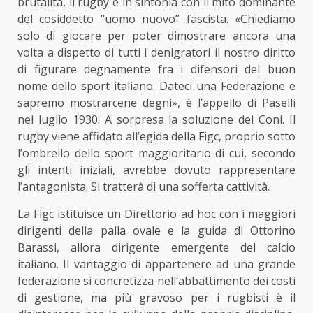
brutalità, il rugby è in sintonia con il mito dominante
del cosiddetto “uomo nuovo” fascista. «Chiediamo
solo di giocare per poter dimostrare ancora una
volta a dispetto di tutti i denigratori il nostro diritto
di figurare degnamente fra i difensori del buon
nome dello sport italiano. Dateci una Federazione e
sapremo mostrarcene degni», è l’appello di Paselli
nel luglio 1930. A sorpresa la soluzione del Coni. Il
rugby viene affidato all’egida della Figc, proprio sotto
l
’
ombrello dello sport maggioritario di cui, secondo
gli intenti iniziali, avrebbe dovuto rappresentare
l
’
antagonista. Si tratterà di una sofferta cattività.
La Figc istituisce un Direttorio ad hoc con i maggiori
dirigenti della palla ovale e la guida di Ottorino
Barassi, allora dirigente emergente del calcio
italiano. Il vantaggio di appartenere ad una grande
federazione si concretizza nell’abbattimento dei costi
di gestione, ma più gravoso per i rugbisti è il