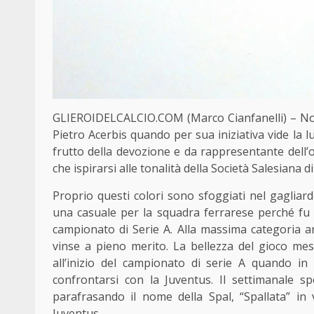
GLIEROIDELCALCIO.COM (Marco Cianfanelli) – Non 
Pietro Acerbis quando per sua iniziativa vide la lu
frutto della devozione e da rappresentante dell’
che ispirarsi alle tonalità della Società Salesiana 
Proprio questi colori sono sfoggiati nel gagliar
una casuale per la squadra ferrarese perché fu l
campionato di Serie A. Alla massima categoria a
vinse a pieno merito. La bellezza del gioco me
all’inizio del campionato di serie A quando i
confrontarsi con la Juventus. Il settimanale spo
parafrasando il nome della Spal, “Spallata” in 
Juventus.