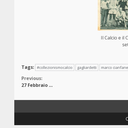
Il Calcio e il
se
Tags:
#collezionismocalcio
gagliardetti
marco cianfanel
Continue
Previous:
27 Febbraio …
Reading
C