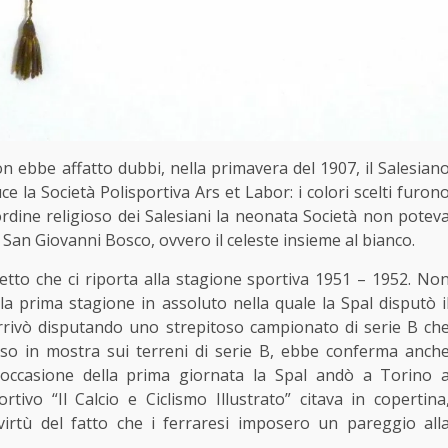
ebbe affatto dubbi, nella primavera del 1907, il Salesian
ce la Società Polisportiva Ars et Labor: i colori scelti furon
ordine religioso dei Salesiani la neonata Società non potev
di San Giovanni Bosco, ovvero il celeste insieme al bianco.
detto che ci riporta alla stagione sportiva 1951 – 1952. No
a prima stagione in assoluto nella quale la Spal disputò i
rrivò disputando uno strepitoso campionato di serie B ch
sso in mostra sui terreni di serie B, ebbe conferma anch
n occasione della prima giornata la Spal andò a Torino 
rtivo “Il Calcio e Ciclismo Illustrato” citava in copertina
virtù del fatto che i ferraresi imposero un pareggio all