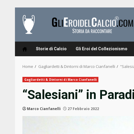
Skip
to
content
Storie di Calcio
Gli Eroi del Collezionismo
Home
Gagliardetti & Dintorni di Marco Cianfanelli
“Salesi
Gagliardetti & Dintorni di Marco Cianfanelli
“Salesiani” in Parad
Marco Cianfanelli
27 Febbraio 2022