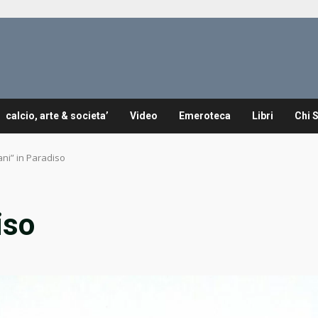
calcio, arte & societa’
Video
Emeroteca
Libri
Chi 
ani” in Paradiso
iso