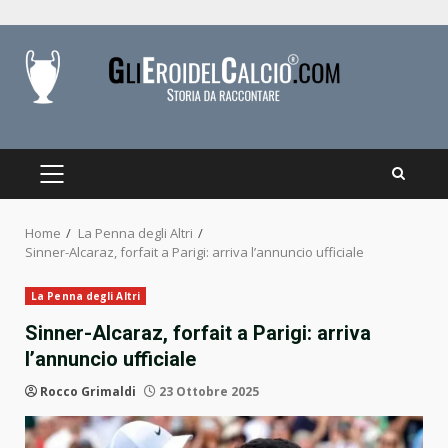
Skip
to
content
PRIMARY
MENU
Home
La Penna degli Altri
Sinner-Alcaraz, forfait a Parigi: arriva l’annuncio ufficiale
La Penna degli Altri
Sinner-Alcaraz, forfait a Parigi: arriva
l’annuncio ufficiale
Rocco Grimaldi
23 Ottobre 2025