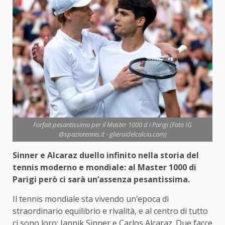
Forfait pesantissimo per il Master 1000 d i Parigi (Foto IG
@spaziotennis.it - glieroidelcalcio.com)
Sinner e Alcaraz duello infinito nella storia del
tennis moderno e mondiale: al Master 1000 di
Parigi però ci sarà un’assenza pesantissima.
Il tennis mondiale sta vivendo un’epoca di
straordinario equilibrio e rivalità, e al centro di tutto
ci sono loro: Jannik Sinner e Carlos Alcaraz. Due facce