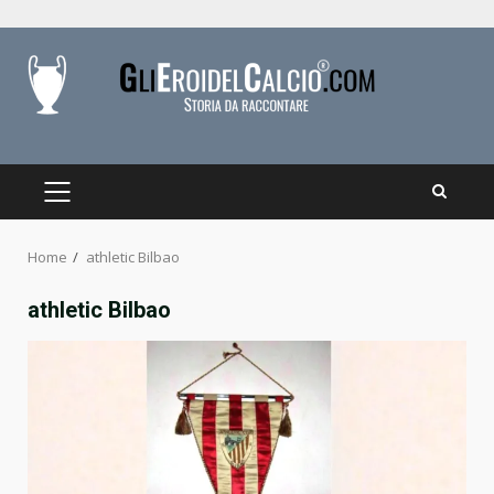
Skip
to
content
PRIMARY
MENU
Home
athletic Bilbao
athletic Bilbao