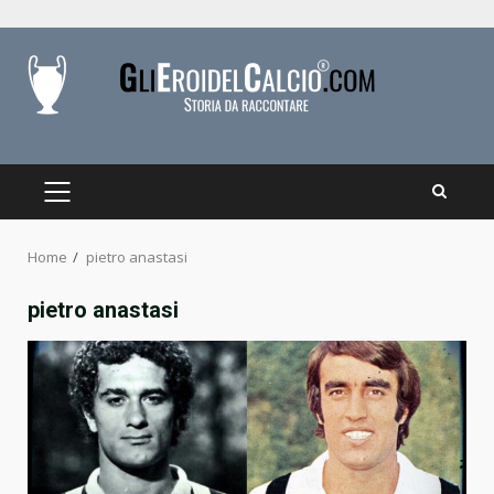
Skip
to
content
PRIMARY
MENU
Home
pietro anastasi
pietro anastasi