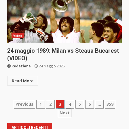
Video
24 maggio 1989: Milan vs Steaua Bucarest
(VIDEO)
Redazione
24 Maggio 2025
Read More
Paginazione
Previous
1
2
3
4
5
6
…
359
Next
degli
articoli
ARTICOLI RECENTI