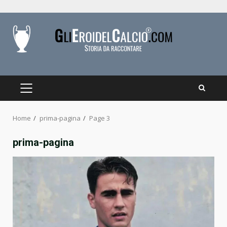
Skip
to
content
PRIMARY
MENU
Home
prima-pagina
Page 3
prima-pagina