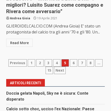
migliori? Luisito Suarez come compagno e
Rivera come avversario”
Andrea Gioia
19 Aprile 2021
GLIEROIDELCALCIO.COM (Andrea Gioia) E’ stato un
protagonista del calcio tra gli anni ’70 e gli ’80. Un...
Read More
Paginazione
Previous
1
2
3
4
5
6
7
8
…
15
Next
degli
articoli
ARTICOLI RECENTI
Doccia gelata Napoli, Sky ne è sicura: Conte
disperato
Calcio sotto choc, ucciso l’ex Nazionale: Paese