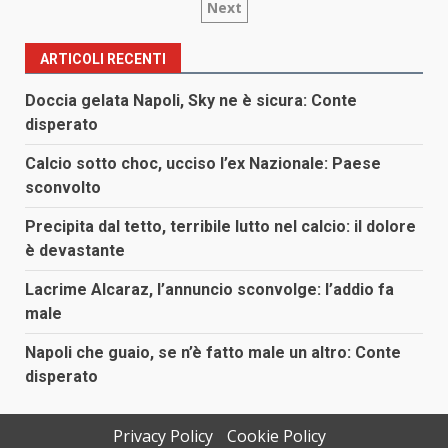
Next
degli
articoli
ARTICOLI RECENTI
Doccia gelata Napoli, Sky ne è sicura: Conte
disperato
Calcio sotto choc, ucciso l’ex Nazionale: Paese
sconvolto
Precipita dal tetto, terribile lutto nel calcio: il dolore
è devastante
Lacrime Alcaraz, l’annuncio sconvolge: l’addio fa
male
Napoli che guaio, se n’è fatto male un altro: Conte
disperato
Privacy Policy
Cookie Policy