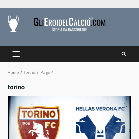
Skip
to
content
PRIMARY
MENU
Home
torino
Page 4
torino