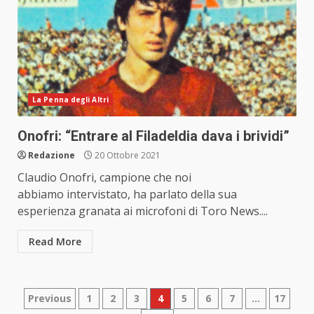
La Penna degli Altri
Onofri: “Entrare al Filadeldia dava i brividi”
Redazione
20 Ottobre 2021
Claudio Onofri, campione che noi
abbiamo intervistato, ha parlato della sua
esperienza granata ai microfoni di Toro News....
Read More
Paginazione
Previous
1
2
3
4
5
6
7
…
17